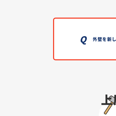
外壁を新
上