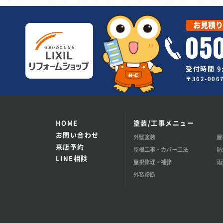
お見積り
05
受付時間 9:
〒362-00
HOME
塗装/工事メニュー
お問い合わせ
外壁塗装
屋
来店予約
屋根工事・カバー工法
防
LINE相談
屋根修理・補修
雨
外装診断