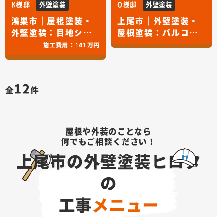
K様邸
外壁塗装
O様邸
外壁塗装
鴻巣市｜屋根塗装・
上尾市｜外壁塗装・
外壁塗装：目地シー
屋根塗装：バルコニ
リング交換
ーＦＲＰ防水・目地
施工費用：
141万円
シーリング交換
12
全
件
屋根や外装のことなら
何でもご相談ください！
上尾市の外壁塗装ヒロタ
の
工事
メニュー