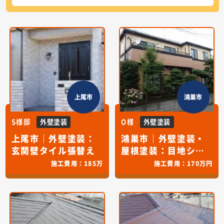
上尾市
鴻巣市
S様邸
外壁塗装
O様
外壁塗装
上尾市｜外壁塗装：
鴻巣市｜外壁塗装・
玄関壁タイル張替え
屋根塗装：目地シー
リング交換・バルコ
施工費用：
185万
施工費用：
170万円
ニー床ＦＲＰ防水