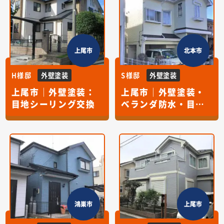
上尾市
北本市
H様邸
外壁塗装
S様邸
外壁塗装
上尾市｜外壁塗装：
上尾市｜外壁塗装・
目地シーリング交換
ベランダ防水・目地
打替え
鴻巣市
上尾市