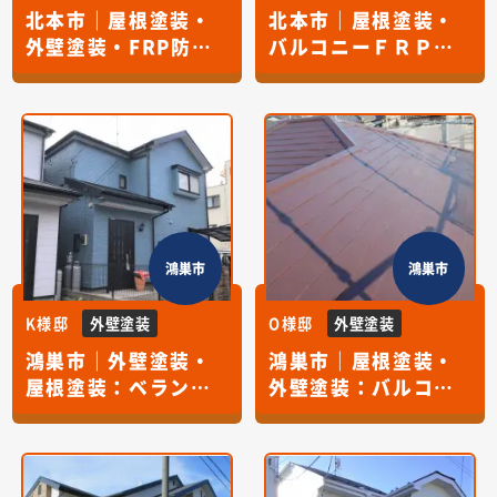
北本市｜屋根塗装・
北本市｜屋根塗装・
外壁塗装・FRP防
バルコニーＦＲＰ防
水・目地シーリング
水
交換
鴻巣市
鴻巣市
K様邸
外壁塗装
O様邸
外壁塗装
鴻巣市｜外壁塗装・
鴻巣市｜屋根塗装・
屋根塗装：ベランダ
外壁塗装：バルコニ
ＦＲＰ防水・目地シ
ーＦＲＰ防水
ーリング交換